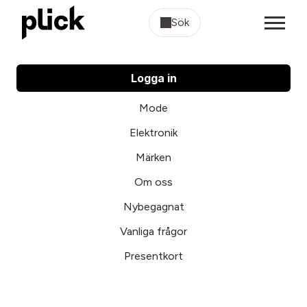
Sök
Logga in
Mode
Elektronik
Märken
Om oss
Nybegagnat
Vanliga frågor
Presentkort