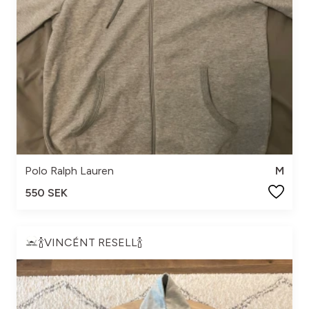
Polo Ralph Lauren
M
550 SEK
🍾VINCÉNT RESELL🍾