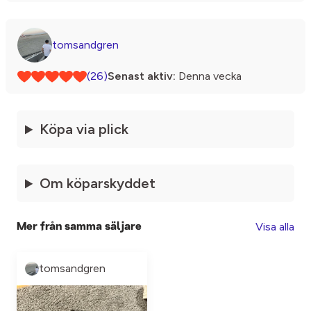
tomsandgren
(26)
Senast aktiv:
Denna vecka
Köpa via plick
Om köparskyddet
Visa alla
Mer från samma säljare
tomsandgren