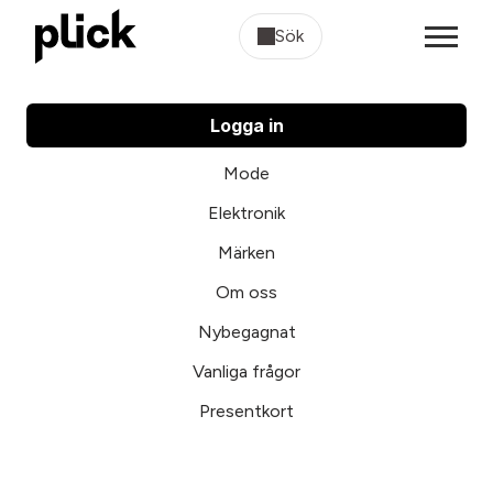
Sök
Logga in
Mode
Elektronik
Märken
Om oss
Nybegagnat
Vanliga frågor
Presentkort