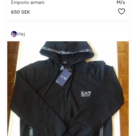
Emporio armani
M/s
650 SEK
Hej