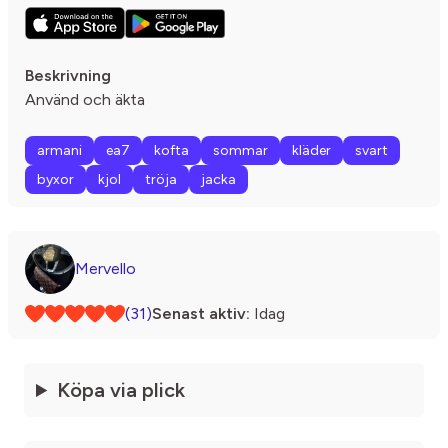
Beskrivning
Använd och äkta
armani
ea7
kofta
sommar
kläder
svart
byxor
kjol
tröja
jacka
Mervello
(31)
Senast aktiv:
Idag
Köpa via plick