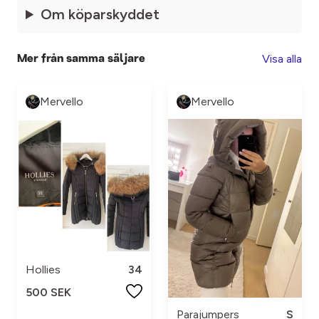
Om köparskyddet
Visa alla
Mer från samma säljare
Mervello
Mervello
Hollies
34
500 SEK
Parajumpers
S