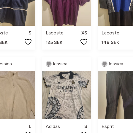
oste
S
Lacoste
XS
Lacoste
 SEK
125 SEK
149 SEK
essica
Jessica
Jessica
L
Adidas
S
Esprit