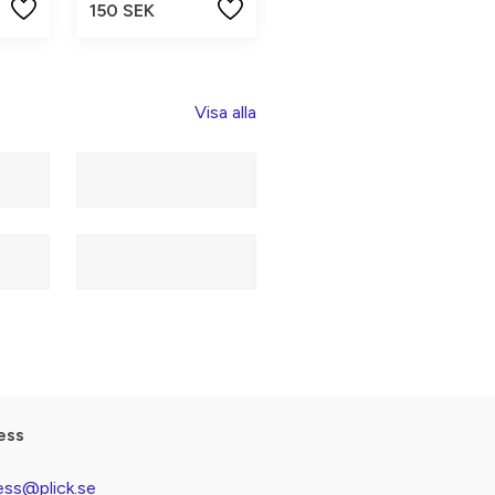
150 SEK
Visa alla
ess
ess@plick.se