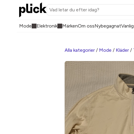
Mode
Elektronik
Märken
Om oss
Nybegagnat
Vanlig
Alla kategorier
/
Mode
/
Kläder
/