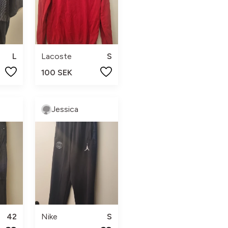
L
Lacoste
S
100 SEK
Jessica
42
Nike
S