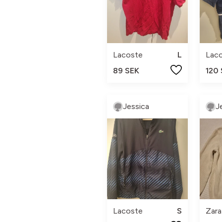
Lacoste
L
Lac
89 SEK
120
Jessica
J
Lacoste
S
Zara