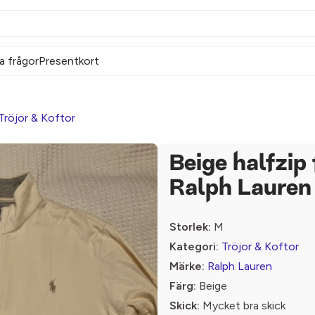
a frågor
Presentkort
Tröjor & Koftor
Beige halfzip
Ralph Lauren
Storlek:
M
Kategori:
Tröjor & Koftor
Märke:
Ralph Lauren
Färg:
Beige
Skick:
Mycket bra skick