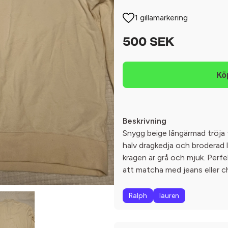
1 gillamarkering
500 SEK
Beskrivning
Snygg beige långärmad tröja
halv dragkedja och broderad 
kragen är grå och mjuk. Perfe
att matcha med jeans eller c
Ralph
lauren