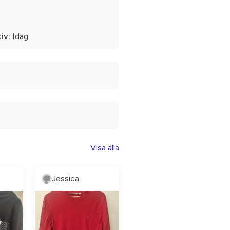
iv:
Idag
Visa alla
Jessica