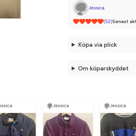
Jessica
(52)
Senast akt
Köpa via plick
Om köparskyddet
essica
Jessica
Jessica