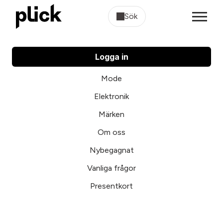
Sök
Logga in
Mode
Elektronik
Märken
Om oss
Nybegagnat
Vanliga frågor
Presentkort