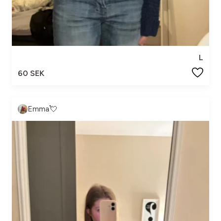
L
60 SEK
Emma💘