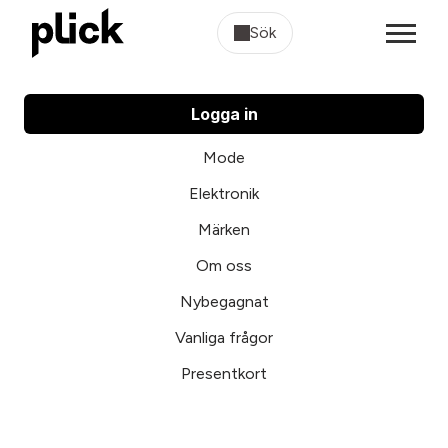
Sök
Logga in
Mode
Elektronik
Märken
Om oss
Nybegagnat
Vanliga frågor
Presentkort