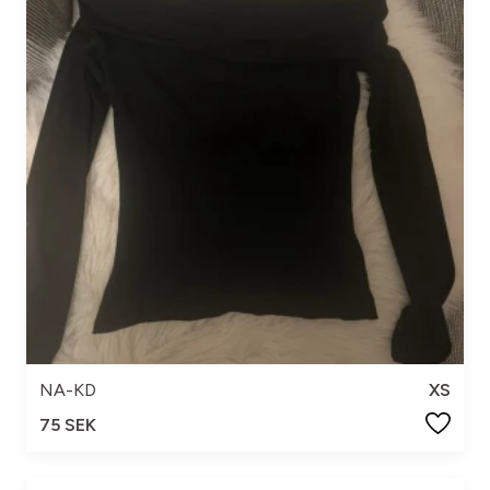
NA-KD
XS
75 SEK