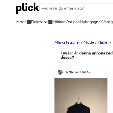
Mode
Elektronik
Märken
Om oss
Nybegagnat
Vanlig
Alla kategorier
/
Mode
/
Kläder
/
Tyvärr är denna annons red
dessa?
Haidar Al Hallak