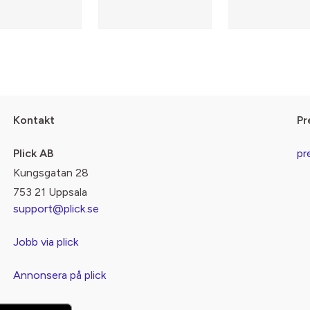
Kontakt
Pr
Plick AB
pr
Kungsgatan 28
753 21 Uppsala
support@plick.se
Jobb via plick
Annonsera på plick