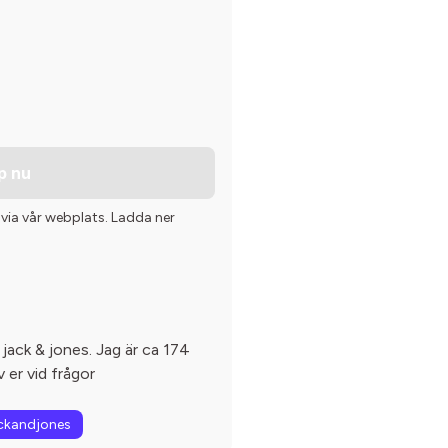
p nu
 via vår webplats. Ladda ner
 jack & jones. Jag är ca 174
 er vid frågor
ckandjones