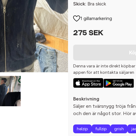
Skick:
Bra skick
1 gillamarkering
275 SEK
Kö
Denna vara är inte direkt köpbar
appen för att kontakta säljaren
Beskrivning
Säljer en tvärsnygg tröja från
och den är något stor. Hör av
helzip
fullzip
grish
ja