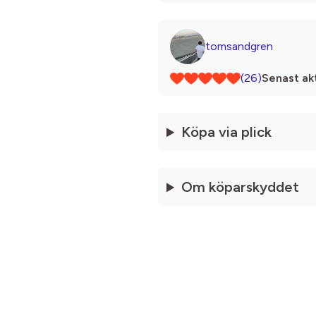
tomsandgren
(26)
Senast akt
Köpa via plick
Om köparskyddet