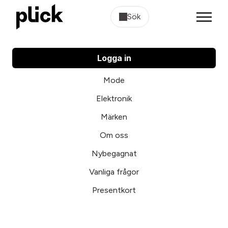
Sök
Logga in
Mode
Elektronik
Märken
Om oss
Nybegagnat
Vanliga frågor
Presentkort