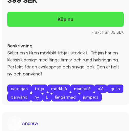
399 SEK
Frakt från 39 SEK
Beskrivning
Säljer en stilren mörkblå tröja i storlek L. Tröjan har en
klassisk design med långa ärmar och rund halsringning.
Perfekt för en avslappnad och snygg look. Den är helt
ny och oanvänd!
cardigan
tröja
mörkblå
marinblå
blå
grish
oanvänd
ny
L
långärmad
jumpers
Andrew