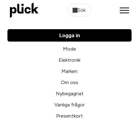
Sök
Logga in
Mode
Elektronik
Märken
Om oss
Nybegagnat
Vanliga frågor
Presentkort