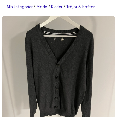
Alla kategorier
/
Mode
/
Kläder
/
Tröjor & Koftor