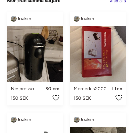
Visa alla
Mer från samma säljare
Joakim
Joakim
Nespresso
30 cm
Mercedes2000
liten
150 SEK
150 SEK
Joakim
Joakim