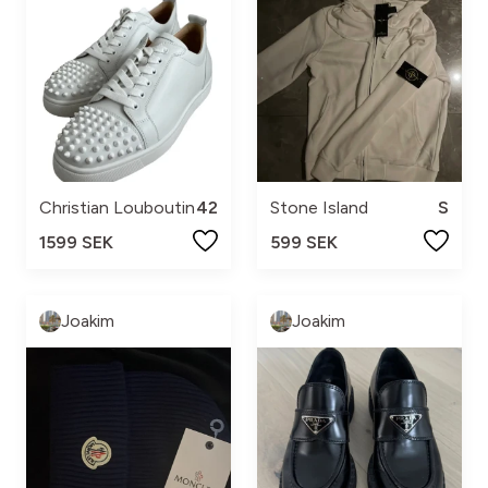
Christian Louboutin
42
Stone Island
S
1599 SEK
599 SEK
Joakim
Joakim