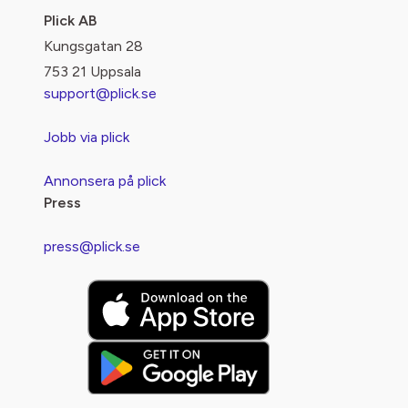
Plick AB
Kungsgatan 28
753 21 Uppsala
support@plick.se
Jobb via plick
Annonsera på plick
Press
press@plick.se