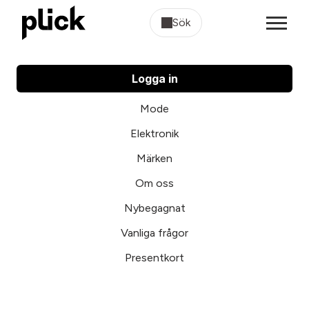
Sök
Logga in
Mode
Elektronik
Märken
Om oss
Nybegagnat
Vanliga frågor
Presentkort