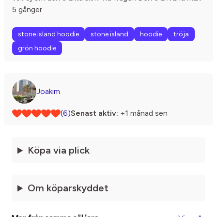
5 gånger
stone island hoodie
stone island
hoodie
tröja
grön hoodie
Joakim
(6)
Senast aktiv:
+1 månad sen
Köpa via plick
Om köparskyddet