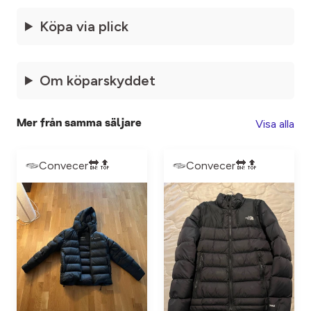
Köpa via plick
Om köparskyddet
Visa alla
Mer från samma säljare
Convecer🔛🔝
Convecer🔛🔝