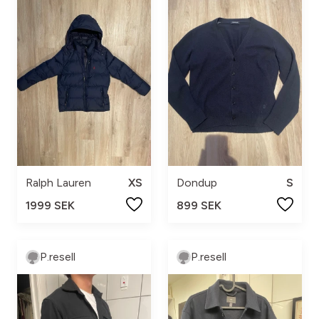
Ralph Lauren
XS
Dondup
S
1999 SEK
899 SEK
P.resell
P.resell