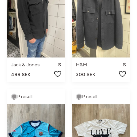
Jack & Jones
S
H&M
S
499 SEK
300 SEK
P.resell
P.resell