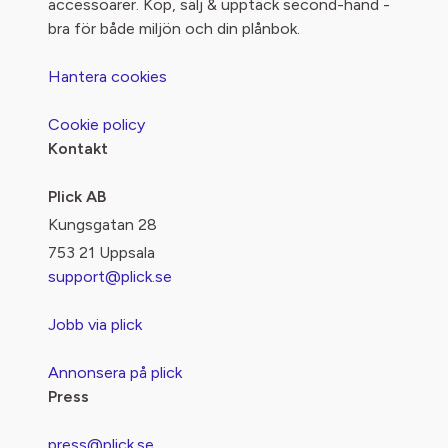
accessoarer. Köp, sälj & upptäck second-hand -
bra för både miljön och din plånbok.
Hantera cookies
Cookie policy
Kontakt
Plick AB
Kungsgatan 28
753 21 Uppsala
support@plick.se
Jobb via plick
Annonsera på plick
Press
press@plick.se