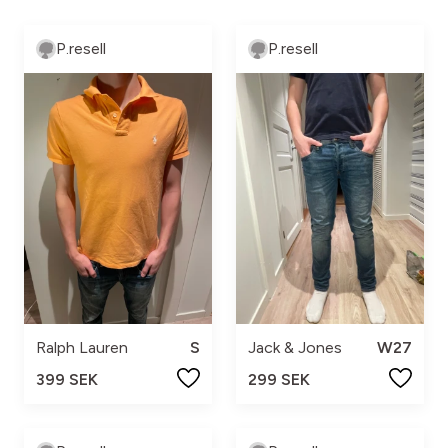
P.resell
P.resell
Ralph Lauren
S
Jack & Jones
W27
399 SEK
299 SEK