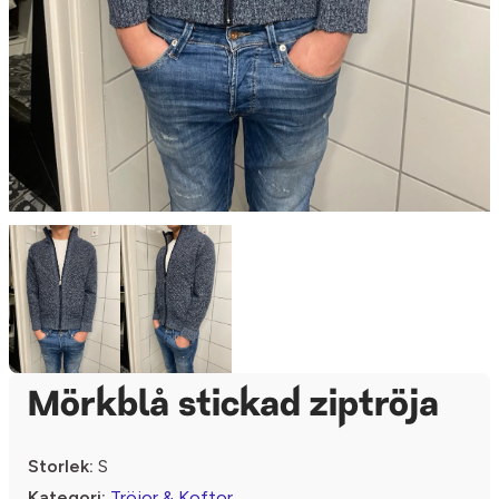
Mörkblå stickad ziptröja
Storlek:
S
Kategori:
Tröjor & Koftor