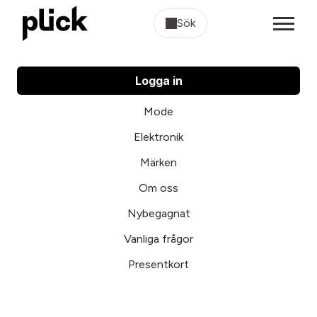
Sök
Logga in
Mode
Elektronik
Märken
Om oss
Nybegagnat
Vanliga frågor
Presentkort