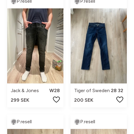
P.resell
P.resell
Jack & Jones
W28
Tiger of Sweden
28 32
299 SEK
200 SEK
P.resell
P.resell