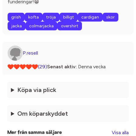
funderingar!😁
grish
kofta
tröja
billigt
cardigan
skor
jacka
colmarjacka
overshirt
P.resell
(29)
Senast aktiv:
Denna vecka
Köpa via plick
Om köparskyddet
Visa alla
Mer från samma säljare