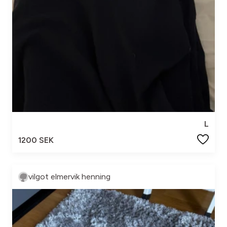
L
1200 SEK
vilgot elmervik henning