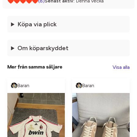
(8)
Senast aktiv:
Denna vecka
Köpa via plick
Om köparskyddet
Visa alla
Mer från samma säljare
Baran
Baran