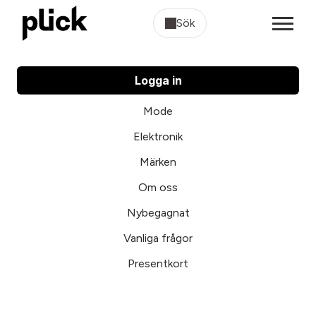
Sök
Logga in
Mode
Elektronik
Märken
Om oss
Nybegagnat
Vanliga frågor
Presentkort