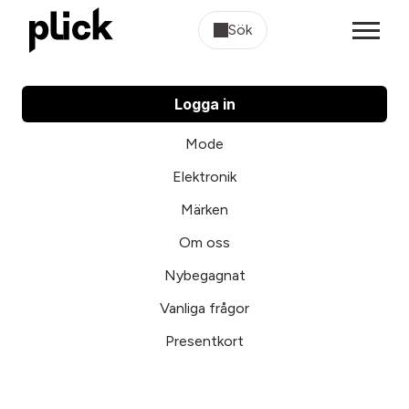
Sök
Logga in
Mode
Elektronik
Märken
Om oss
Nybegagnat
Vanliga frågor
Presentkort