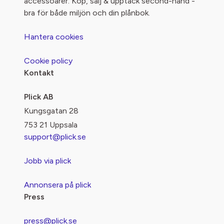
accessoarer. Köp, sälj & upptäck second-hand -
bra för både miljön och din plånbok.
Hantera cookies
Cookie policy
Kontakt
Plick AB
Kungsgatan 28
753 21 Uppsala
support@plick.se
Jobb via plick
Annonsera på plick
Press
press@plick.se