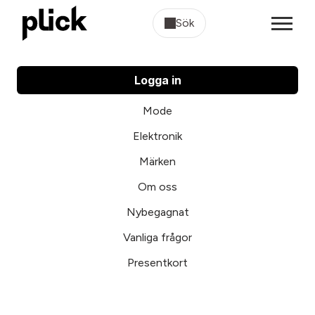
Sök
Logga in
Mode
Elektronik
Märken
Om oss
Nybegagnat
Vanliga frågor
Presentkort