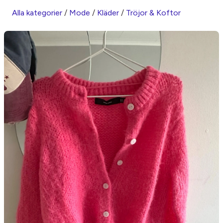
Alla kategorier
/
Mode
/
Kläder
/
Tröjor & Koftor