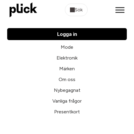
Sök
Logga in
Mode
Elektronik
Märken
Om oss
Nybegagnat
Vanliga frågor
Presentkort