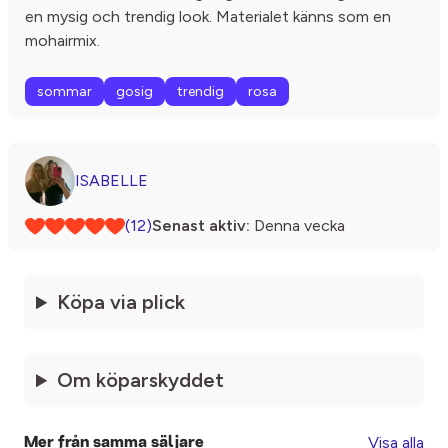
en mysig och trendig look. Materialet känns som en
mohairmix.
sommar
gosig
trendig
rosa
ISABELLE
(12)
Senast aktiv:
Denna vecka
Köpa via plick
Om köparskyddet
Visa alla
Mer från samma säljare