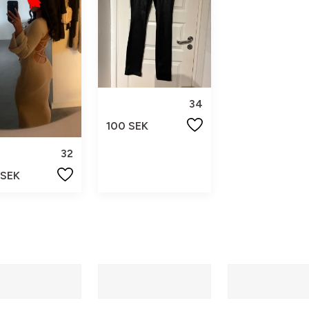
34
100 SEK
32
 SEK