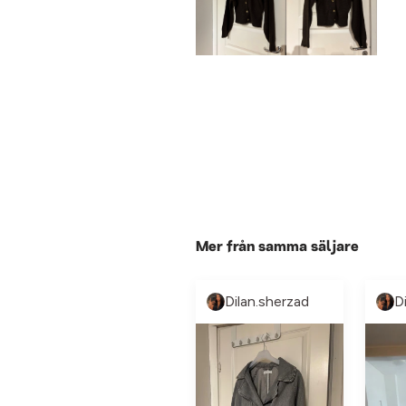
Mer från samma säljare
Dilan.sherzad
D