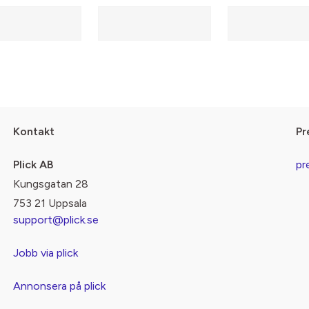
Kontakt
Pr
Plick AB
pr
Kungsgatan 28
753 21 Uppsala
support@plick.se
Jobb via plick
Annonsera på plick