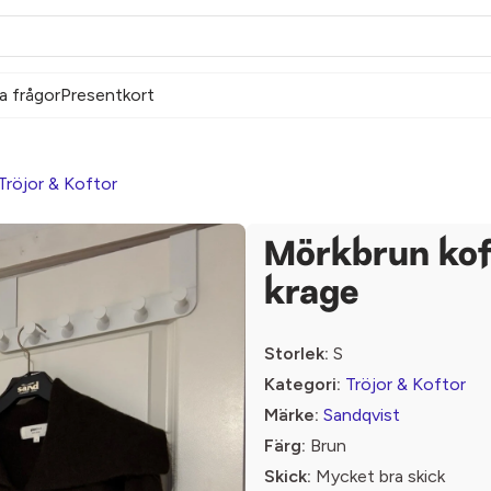
a frågor
Presentkort
Tröjor & Koftor
Mörkbrun kof
krage
Storlek:
S
Kategori:
Tröjor & Koftor
Märke:
Sandqvist
Färg:
Brun
Skick:
Mycket bra skick