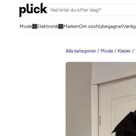
Mode
Elektronik
Märken
Om oss
Nybegagnat
Vanlig
Alla kategorier
/
Mode
/
Kläder
/