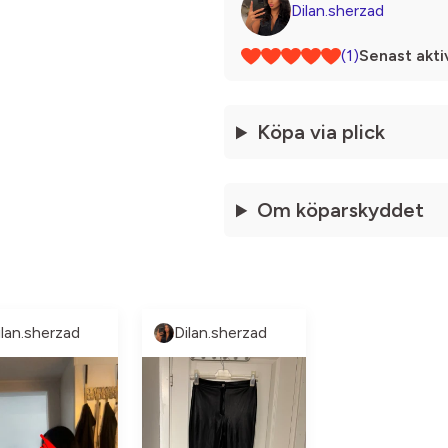
Dilan.sherzad
(1)
Senast akti
Köpa via plick
Om köparskyddet
ilan.sherzad
Dilan.sherzad