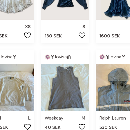
XS
S
 SEK
130 SEK
1600 SEK
lovisa🎀
🎀lovisa🎀
🎀lovisa🎀
M
L
Weekday
M
Ralph Lauren
 SEK
40 SEK
530 SEK