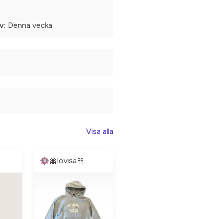
v:
Denna vecka
Visa alla
🎀lovisa🎀