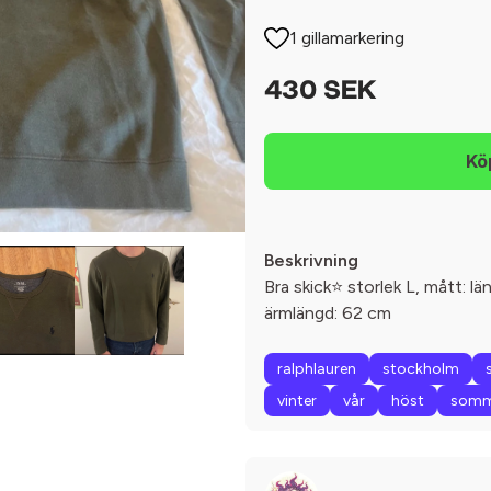
1 gillamarkering
430 SEK
Beskrivning
Bra skick⭐️ storlek L, mått: l
ärmlängd: 62 cm
ralphlauren
stockholm
vinter
vår
höst
somm