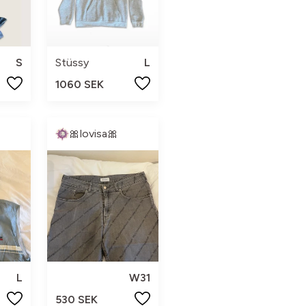
S
Stüssy
L
1060 SEK
🎀lovisa🎀
L
W31
530 SEK