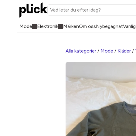
Mode
Elektronik
Märken
Om oss
Nybegagnat
Vanlig
Alla kategorier
/
Mode
/
Kläder
/