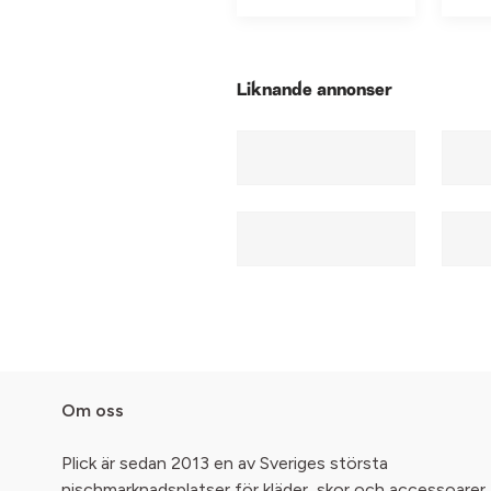
Liknande annonser
Om oss
Plick är sedan 2013 en av Sveriges största
nischmarknadsplatser för kläder, skor och accessoarer.