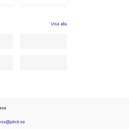
Visa alla
ess
ess@plick.se