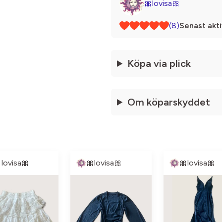
🎀lovisa🎀
(8)
Senast akti
Köpa via plick
Om köparskyddet
lovisa🎀
🎀lovisa🎀
🎀lovisa🎀