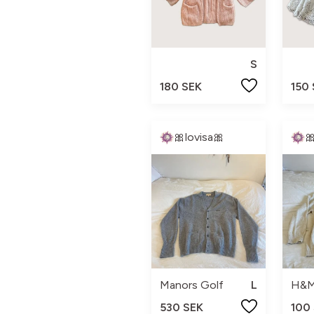
S
180 SEK
150
🎀lovisa🎀

Manors Golf
L
H&
530 SEK
100