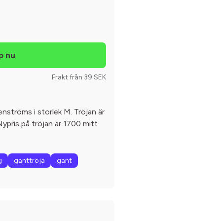
Frakt från 39 SEK
enströms i storlek M. Tröjan är
ypris på tröjan är 1700 mitt
g
ganttröja
gant