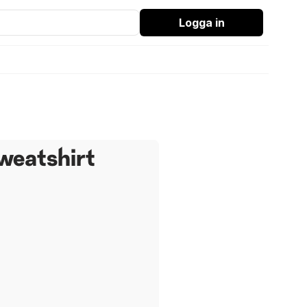
Logga in
weatshirt