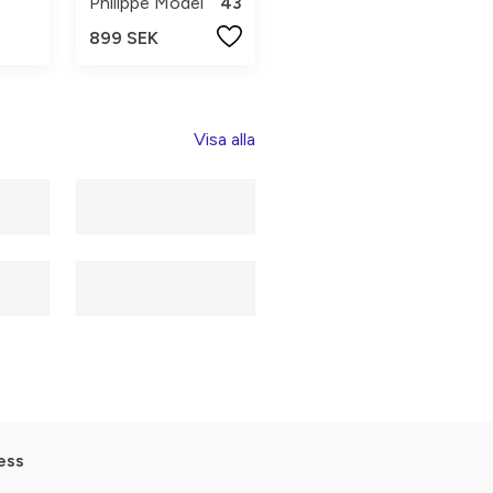
Philippe Model
43
899 SEK
Visa alla
ess