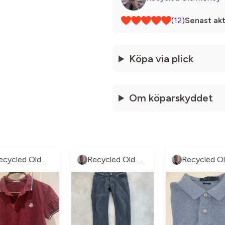
(12)
Senast akt
Köpa via plick
Om köparskyddet
Recycled Old money
Recycled Old money