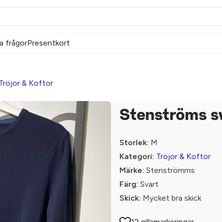
a frågor
Presentkort
Tröjor & Koftor
Stenströms s
Storlek:
M
Kategori:
Tröjor & Koftor
Märke:
Stenströmms
Färg:
Svart
Skick:
Mycket bra skick
12 gillamarkeringar