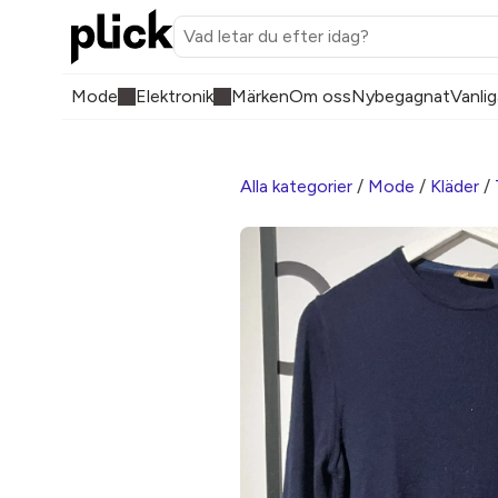
Mode
Elektronik
Märken
Om oss
Nybegagnat
Vanlig
Alla kategorier
/
Mode
/
Kläder
/