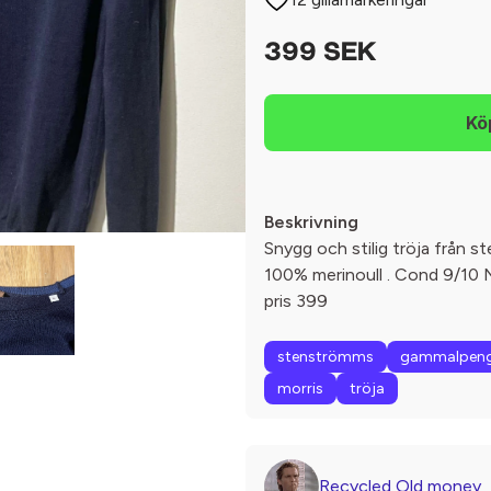
399 SEK
Beskrivning
Snygg och stilig tröja från st
100% merinoull . Cond 9/10 N
pris 399
stenströmms
gammalpen
morris
tröja
Recycled Old money