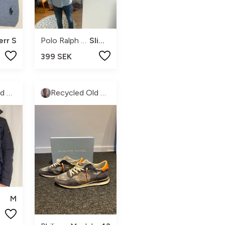
err S
Polo Ralph Lauren
Slim Fit
399 SEK
Recycled Old money
Recycled Old money
M