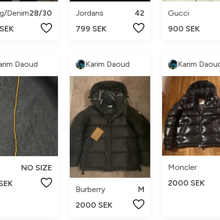
g/Denim
28/30
Jordans
42
Gucci
 SEK
799 SEK
900 SEK
arim Daoud
Karim Daoud
Karim Daou
Moncler
NO SIZE
2000 SEK
 SEK
Burberry
M
2000 SEK