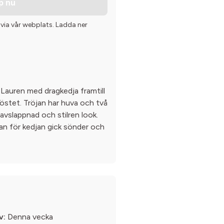
p nu
 via vår webplats. Ladda ner
 Lauren med dragkedja framtill
östet. Tröjan har huva och två
n avslappnad och stilren look.
jan för kedjan gick sönder och
v:
Denna vecka