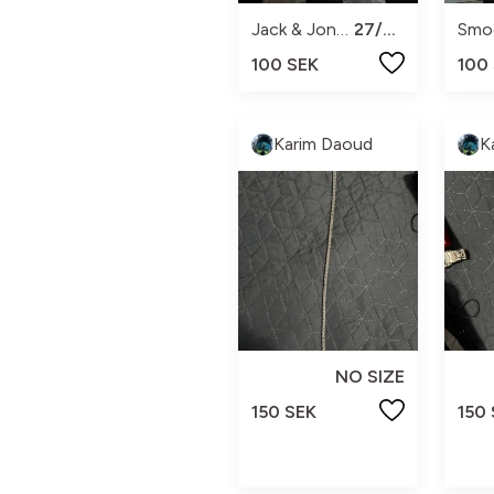
Jack & Jones
27/30
Smo
100 SEK
100
Karim Daoud
K
NO SIZE
150 SEK
150