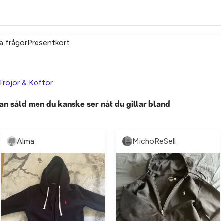
a frågor
Presentkort
Tröjor & Koftor
an såld men du kanske ser nåt du gillar bland
Alma
MichoReSell