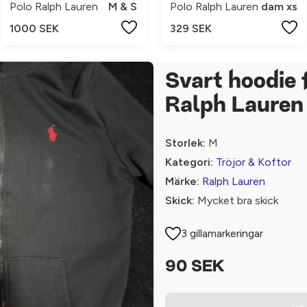
Polo Ralph Lauren
M & S
Polo Ralph Lauren
dam xs
1000 SEK
329 SEK
Svart hoodie 
Ralph Lauren
Storlek:
M
Kategori:
Tröjor & Koftor
Märke:
Ralph Lauren
Skick:
Mycket bra skick
3 gillamarkeringar
90 SEK