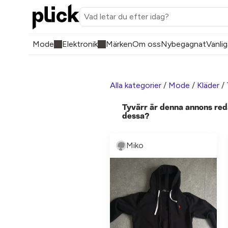
Mode
Elektronik
Märken
Om oss
Nybegagnat
Vanlig
Alla kategorier
/
Mode
/
Kläder
/
Tyvärr är denna annons red
dessa?
Miko