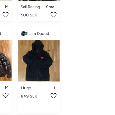
M
Sail Racing
Small
500 SEK
d
Karim Daoud
M
Hugo
L
849 SEK