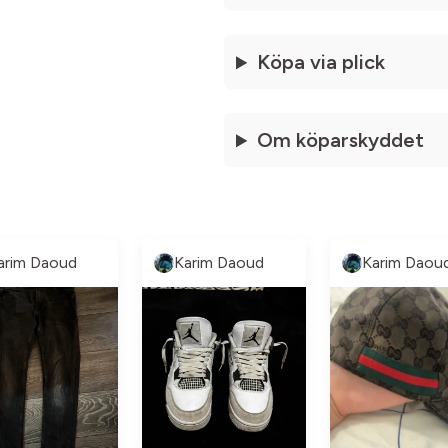
Köpa via plick
Om köparskyddet
arim Daoud
Karim Daoud
Karim Daou