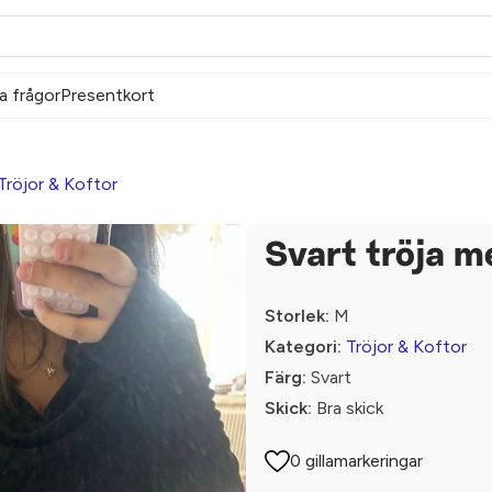
a frågor
Presentkort
Tröjor & Koftor
Svart tröja m
Storlek:
M
Kategori:
Tröjor & Koftor
Färg:
Svart
Skick:
Bra skick
0 gillamarkeringar