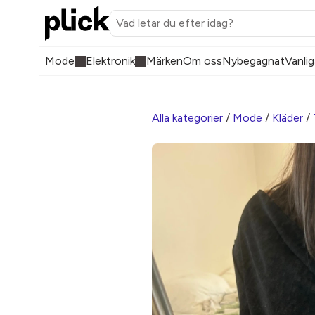
Mode
Elektronik
Märken
Om oss
Nybegagnat
Vanlig
Alla kategorier
/
Mode
/
Kläder
/