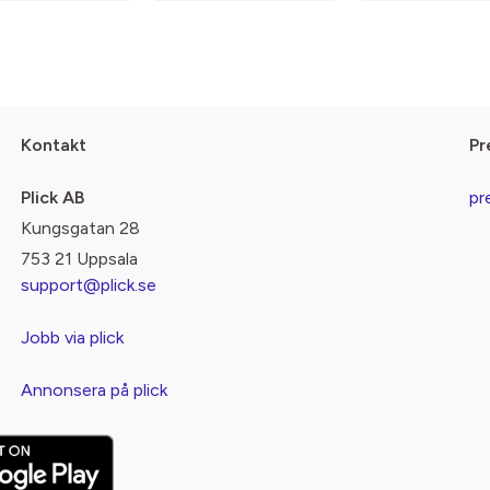
Kontakt
Pr
Plick AB
pr
Kungsgatan 28
753 21 Uppsala
support@plick.se
Jobb via plick
Annonsera på plick