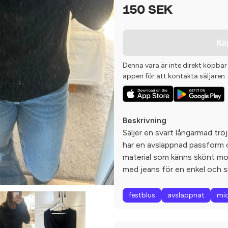
150 SEK
Kö
Denna vara är inte direkt köpbar
appen för att kontakta säljaren
Beskrivning
Säljer en svart långärmad trö
har en avslappnad passform oc
material som känns skönt mo
med jeans för en enkel och s
festblus
avslappnat
mi