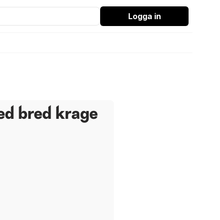
Logga in
ed bred krage