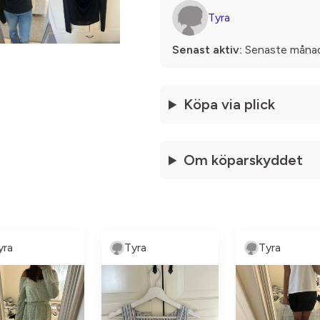
Tyra
Senast aktiv:
Senaste måna
Köpa via plick
Om köparskyddet
yra
Tyra
Tyra