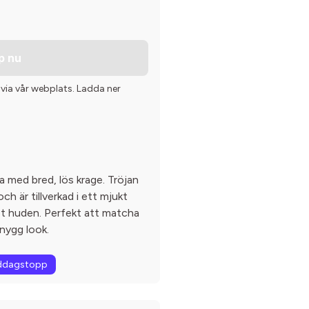
p nu
 via vår webplats. Ladda ner
ja med bred, lös krage. Tröjan
h är tillverkad i ett mjukt
t huden. Perfekt att matcha
nygg look.
ddagstopp