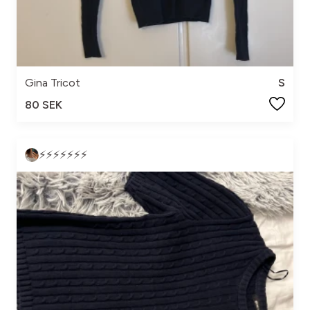
Gina Tricot
S
80 SEK
⚡️⚡️⚡️⚡️⚡️⚡️⚡️