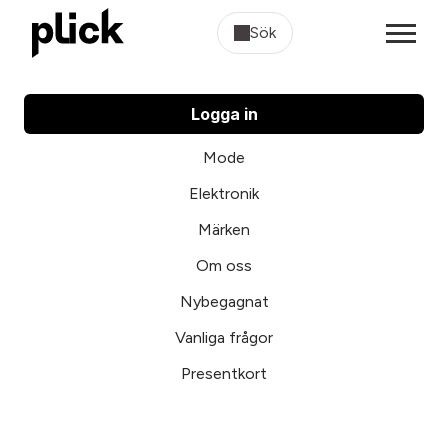
Sök
Logga in
Mode
Elektronik
Märken
Om oss
Nybegagnat
Vanliga frågor
Presentkort