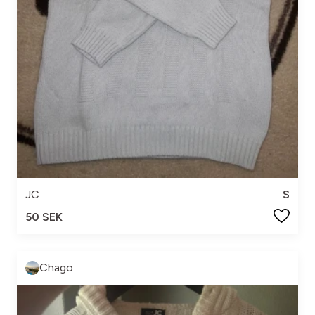
JC
S
50 SEK
Chago