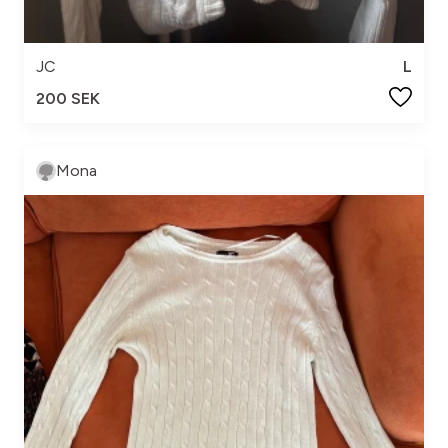
JC
L
200 SEK
Mona