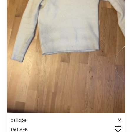
calliope
M
150 SEK