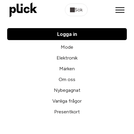
Sök
Logga in
Mode
Elektronik
Märken
Om oss
Nybegagnat
Vanliga frågor
Presentkort