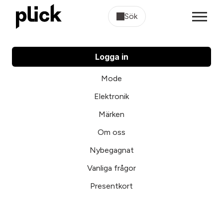
Sök
Logga in
Mode
Elektronik
Märken
Om oss
Nybegagnat
Vanliga frågor
Presentkort