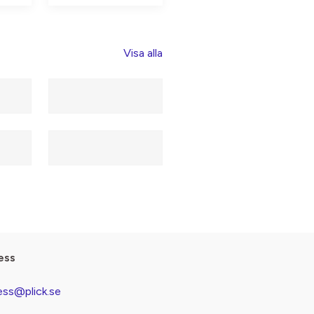
Visa alla
ess
ess@plick.se