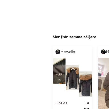
Mer från samma säljare
Mervello
M
Hollies
34