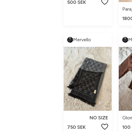
500 SEK
Para
180
Mervello
M
NO SIZE
Glor
750 SEK
100