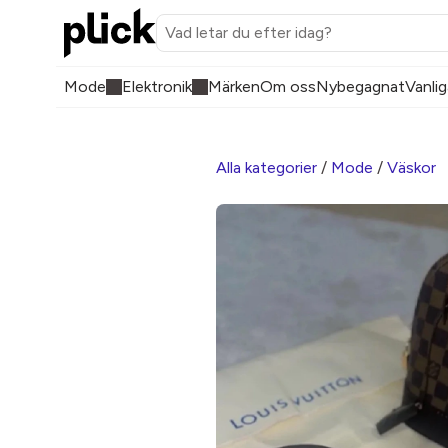
Mode
Elektronik
Märken
Om oss
Nybegagnat
Vanlig
Alla kategorier
/
Mode
/
Väskor