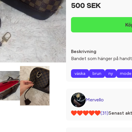
500 SEK
Beskrivning
Bandet som hänger på handta
väska
brun
ny
mode
Mervello
(31)
Senast akt