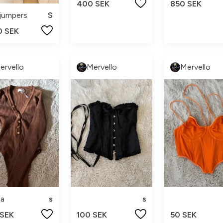
400 SEK
850 SEK
jumpers
S
0 SEK
ervello
Mervello
Mervello
ia
s
s
 SEK
100 SEK
50 SEK