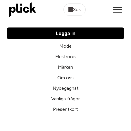
Sök
Logga in
Mode
Elektronik
Märken
Om oss
Nybegagnat
Vanliga frågor
Presentkort