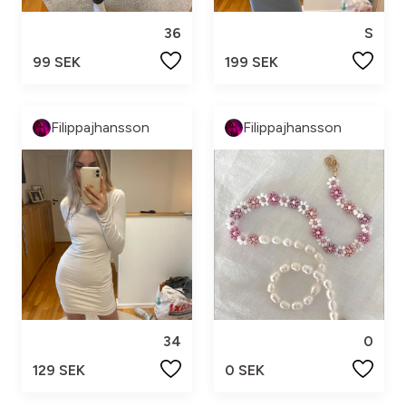
36
S
99 SEK
199 SEK
Filippajhansson
Filippajhansson
34
0
129 SEK
0 SEK