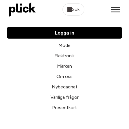
Sök
Logga in
Mode
Elektronik
Märken
Om oss
Nybegagnat
Vanliga frågor
Presentkort