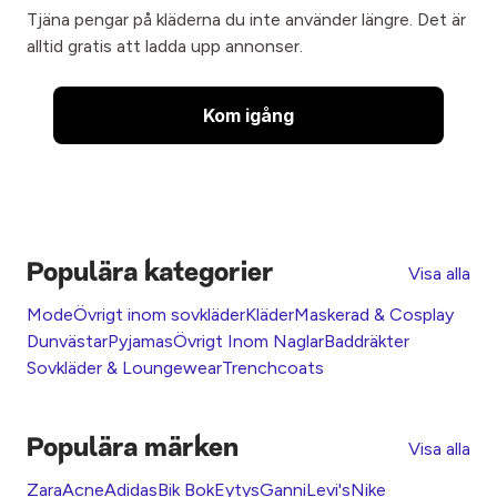
Tjäna pengar på kläderna du inte använder längre. Det är
alltid gratis att ladda upp annonser.
Kom igång
Populära kategorier
Visa alla
Mode
Övrigt inom sovkläder
Kläder
Maskerad & Cosplay
Dunvästar
Pyjamas
Övrigt Inom Naglar
Baddräkter
Sovkläder & Loungewear
Trenchcoats
Populära märken
Visa alla
Zara
Acne
Adidas
Bik Bok
Eytys
Ganni
Levi's
Nike