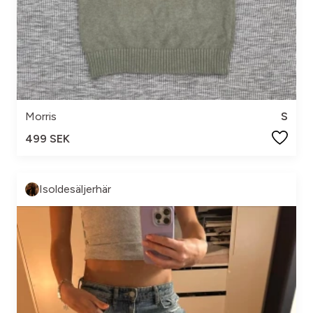
Morris
S
499 SEK
Isoldesäljerhär