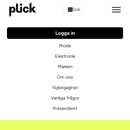
Sök
Logga in
Mode
Elektronik
Märken
Om oss
Nybegagnat
Vanliga frågor
Presentkort