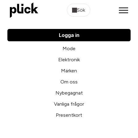
Sök
Logga in
Mode
Elektronik
Märken
Om oss
Nybegagnat
Vanliga frågor
Presentkort