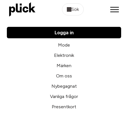
Sök
Logga in
Mode
Elektronik
Märken
Om oss
Nybegagnat
Vanliga frågor
Presentkort