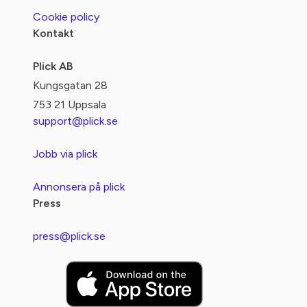
Cookie policy
Kontakt
Plick AB
Kungsgatan 28
753 21 Uppsala
support@plick.se
Jobb via plick
Annonsera på plick
Press
press@plick.se