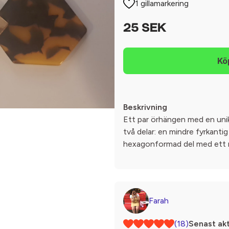
1 gillamarkering
25 SEK
Beskrivning
Ett par örhängen med en uni
två delar: en mindre fyrkantig
hexagonformad del med ett m
Farah
(18)
Senast akt