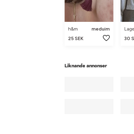
h&m
meduim
Lage
25 SEK
30 
Liknande annonser