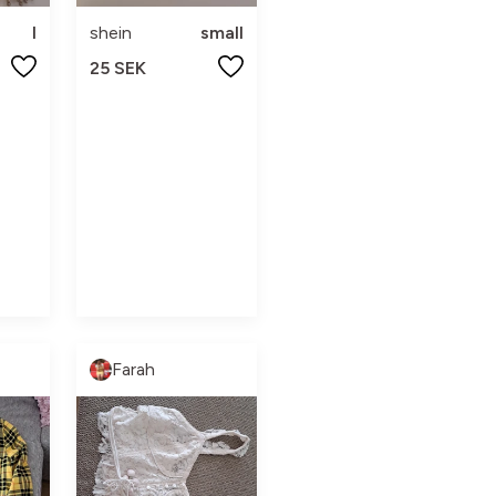
l
shein
small
25 SEK
Farah