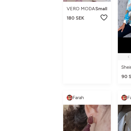
VERO MODA
Small
180 SEK
Shei
90 
Farah
F