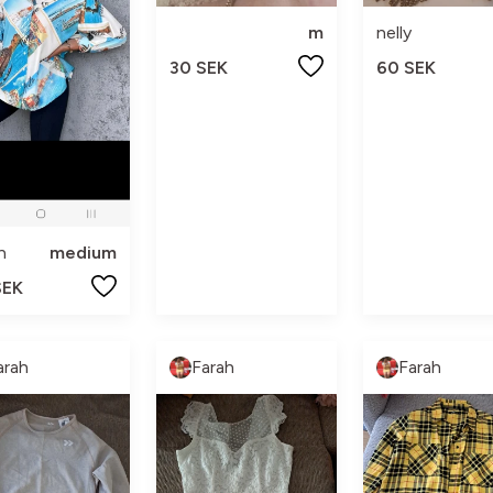
m
nelly
30 SEK
60 SEK
n
medium
SEK
arah
Farah
Farah