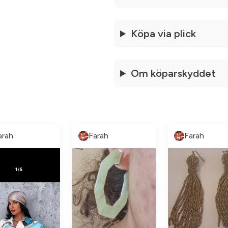
Köpa via plick
Om köparskyddet
arah
Farah
Farah