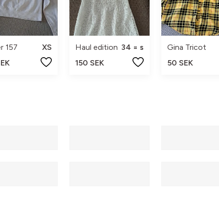
r 157
XS
Haul edition
34 = s
Gina Tricot
SEK
150 SEK
50 SEK