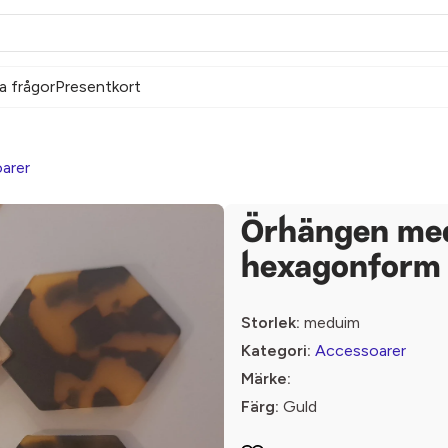
a frågor
Presentkort
arer
Örhängen me
hexagonform
Storlek:
meduim
Kategori:
Accessoarer
Märke:
Färg:
Guld