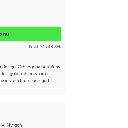
Frakt från 44 SEK
k design. Örhängena består av
 del i guld och en större
önster i brunt och gult.
iv:
Nyligen