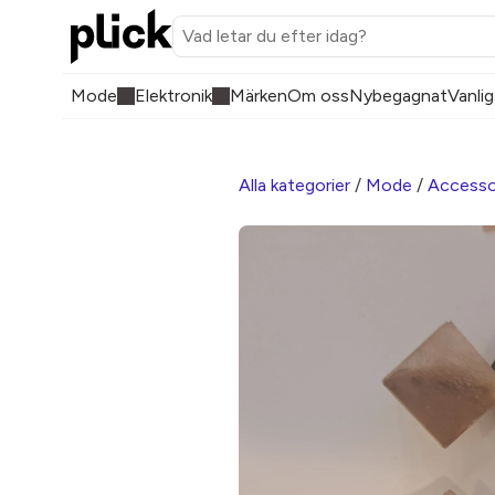
Mode
Elektronik
Märken
Om oss
Nybegagnat
Vanlig
Alla kategorier
/
Mode
/
Accesso