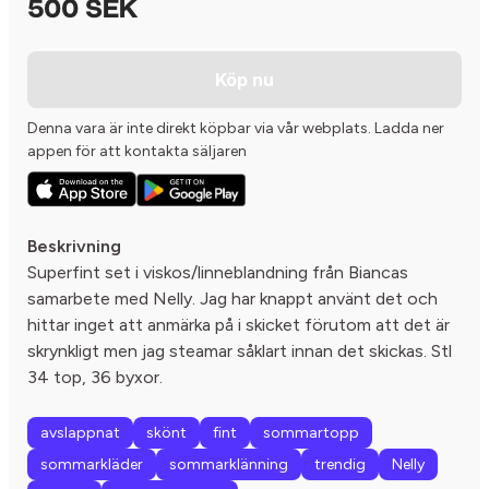
500 SEK
Köp nu
Denna vara är inte direkt köpbar via vår webplats. Ladda ner
appen för att kontakta säljaren
Beskrivning
Superfint set i viskos/linneblandning från Biancas
samarbete med Nelly. Jag har knappt använt det och
hittar inget att anmärka på i skicket förutom att det är
skrynkligt men jag steamar såklart innan det skickas. Stl
34 top, 36 byxor.
avslappnat
skönt
fint
sommartopp
sommarkläder
sommarklänning
trendig
Nelly