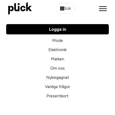
Sök
Logga in
Mode
Elektronik
Märken
Om oss
Nybegagnat
Vanliga frågor
Presentkort