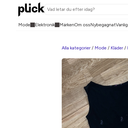
Mode
Elektronik
Märken
Om oss
Nybegagnat
Vanlig
Alla kategorier
/
Mode
/
Kläder
/