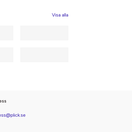
Visa alla
ess
ess@plick.se