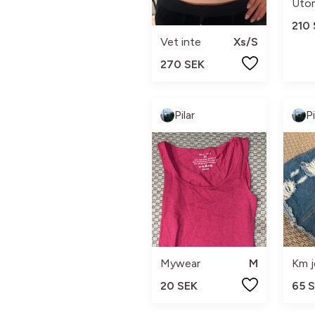
Uto
210
Vet inte
Xs/S
270 SEK
Pilar
Pi
Mywear
M
Km j
20 SEK
65 