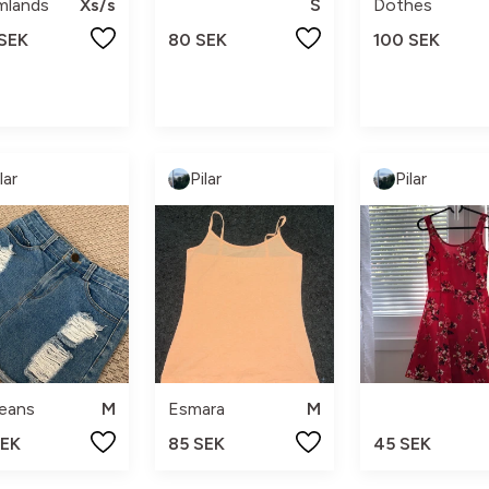
mlands
Xs/s
S
Dothes
 SEK
80 SEK
100 SEK
lar
Pilar
Pilar
eans
M
Esmara
M
SEK
85 SEK
45 SEK