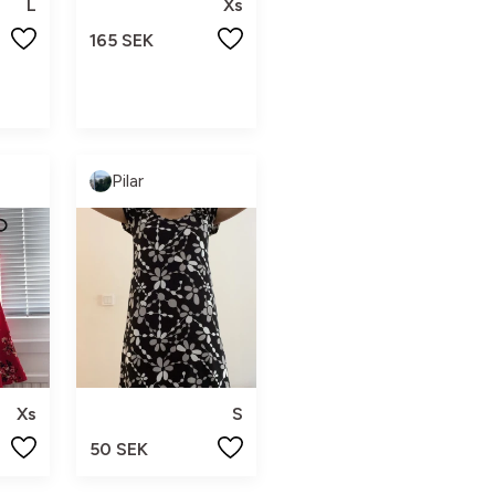
L
Xs
165 SEK
Pilar
Xs
S
50 SEK