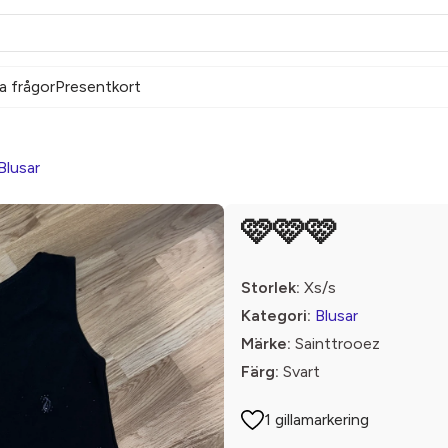
a frågor
Presentkort
Blusar
🩷🩷🩷
Storlek:
Xs/s
Kategori:
Blusar
Märke:
Sainttrooez
Färg:
Svart
1 gillamarkering