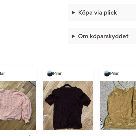
Köpa via plick
Om köparskyddet
lar
Pilar
Pilar