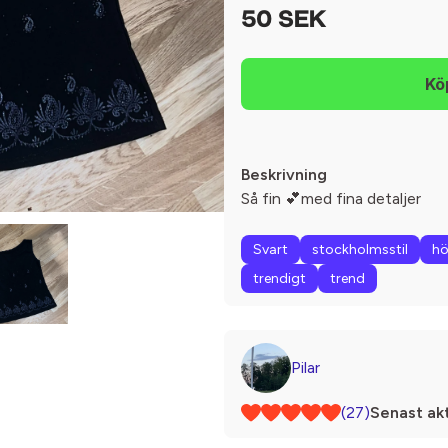
50 SEK
Beskrivning
Så fin 💕med fina detaljer
Svart
stockholmsstil
hö
trendigt
trend
Pilar
(27)
Senast akt