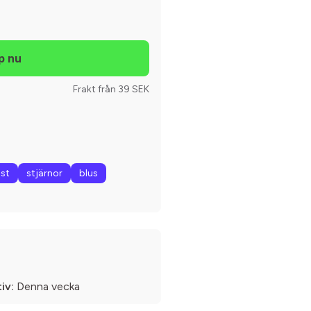
Frakt från 39 SEK
st
stjärnor
blus
iv:
Denna vecka