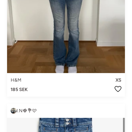
H&M
XS
185 SEK
I.N🍓💐🩷