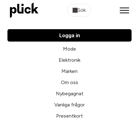
Sök
Logga in
Mode
Elektronik
Märken
Om oss
Nybegagnat
Vanliga frågor
Presentkort