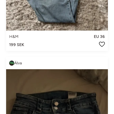
H&M
EU 36
199 SEK
Älva