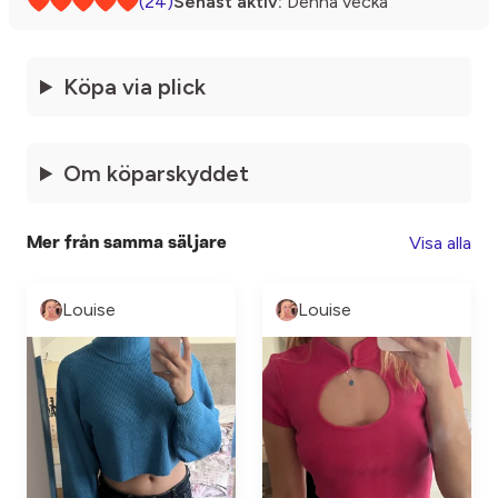
(24)
Senast aktiv:
Denna vecka
Köpa via plick
Om köparskyddet
Visa alla
Mer från samma säljare
Louise
Louise