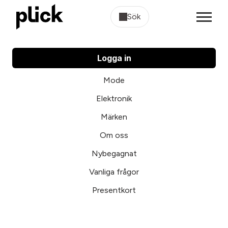
Sök
Logga in
Mode
Elektronik
Märken
Om oss
Nybegagnat
Vanliga frågor
Presentkort