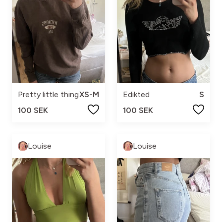
Pretty little thing
XS-M
Edikted
S
100 SEK
100 SEK
Louise
Louise