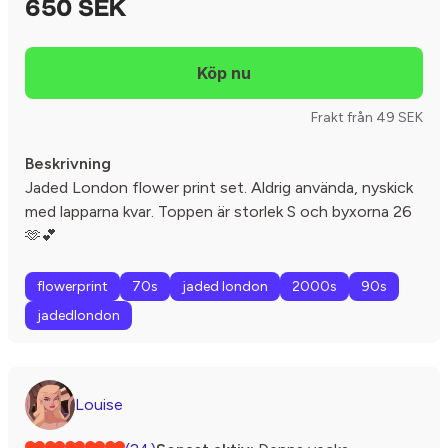
650 SEK
Frakt från 49 SEK
Beskrivning
Jaded London flower print set. Aldrig använda, nyskick
med lapparna kvar. Toppen är storlek S och byxorna 26
🫶💕
flowerprint
70s
jaded london
2000s
90s
jadedlondon
Louise