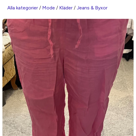
Alla kategorier
/
Mode
/
Kläder
/
Jeans & Byxor