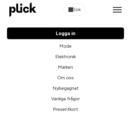
Sök
Logga in
Mode
Elektronik
Märken
Om oss
Nybegagnat
Vanliga frågor
Presentkort