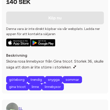
140 SEK
Köp nu
Denna vara är inte direkt köpbar via vår webplats. Ladda ner
appen för att kontakta säljaren
Beskrivning
Sköna rosa linnebyxor från Gina tricot. Storlek 36, skulle
säga att dom är lite större i storleken. 💕
göteborg
trendig
snygga
sommar
gina tricot
linne
linnebyxor
SL