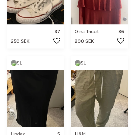
37
Gina Tricot
36
250 SEK
200 SEK
SL
SL
Lindex
S
H&M
L