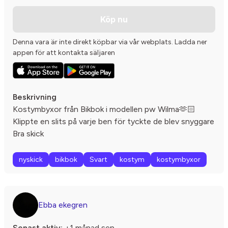
Köp nu
Denna vara är inte direkt köpbar via vår webplats. Ladda ner
appen för att kontakta säljaren
Beskrivning
Kostymbyxor från Bikbok i modellen pw Wilma🫶🏻
Klippte en slits på varje ben för tyckte de blev snyggare
Bra skick
nyskick
bikbok
Svart
kostym
kostymbyxor
Ebba ekegren
Senast aktiv:
+1 månad sen