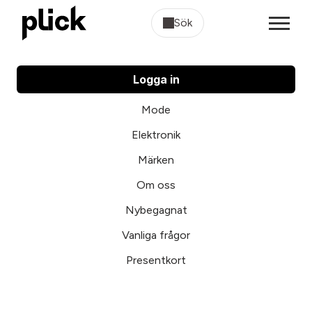
Sök
Logga in
Mode
Elektronik
Märken
Om oss
Nybegagnat
Vanliga frågor
Presentkort