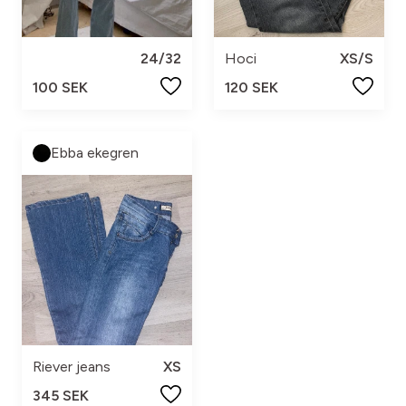
24/32
Hoci
XS/S
100 SEK
120 SEK
Ebba ekegren
Riever jeans
XS
345 SEK