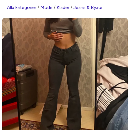
Alla kategorier
/
Mode
/
Kläder
/
Jeans & Byxor