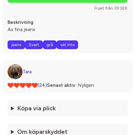
Frakt från 39 SEK
Beskrivning
As fina jeans
jeans
Svart
grå
vet inte
Tara
(24)
Senast aktiv:
Nyligen
Köpa via plick
Om köparskyddet