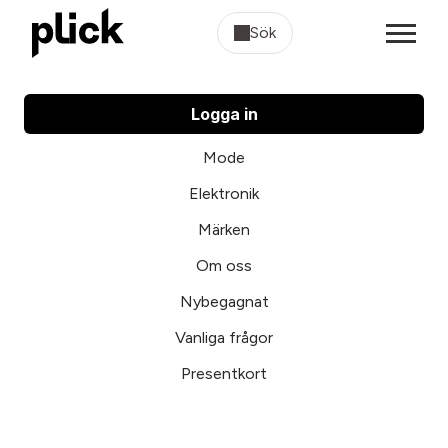
Sök
Logga in
Mode
Elektronik
Märken
Om oss
Nybegagnat
Vanliga frågor
Presentkort