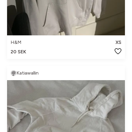
H&M
XS
20 SEK
Katiawallin