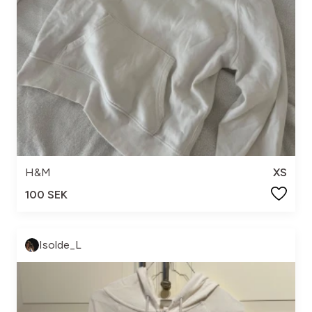
H&M
XS
100 SEK
Isolde_L