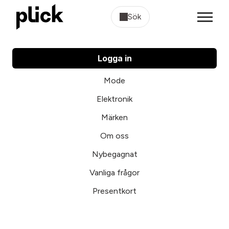
Sök
Logga in
Mode
Elektronik
Märken
Om oss
Nybegagnat
Vanliga frågor
Presentkort