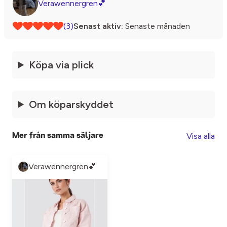
Verawennergren💕
(3)
Senast aktiv:
Senaste månaden
Köpa via plick
Om köparskyddet
Visa alla
Mer från samma säljare
Verawennergren💕