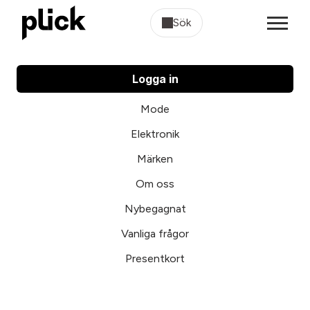
Sök
Logga in
Mode
Elektronik
Märken
Om oss
Nybegagnat
Vanliga frågor
Presentkort