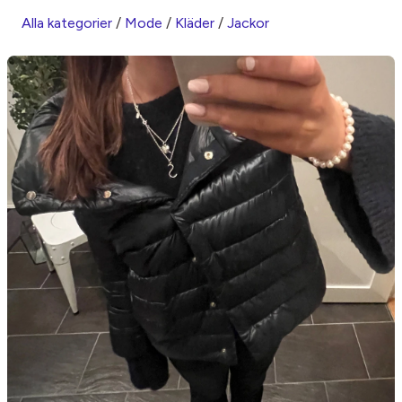
Alla kategorier
/
Mode
/
Kläder
/
Jackor