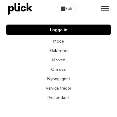
Sök
Logga in
Mode
Elektronik
Märken
Om oss
Nybegagnat
Vanliga frågor
Presentkort