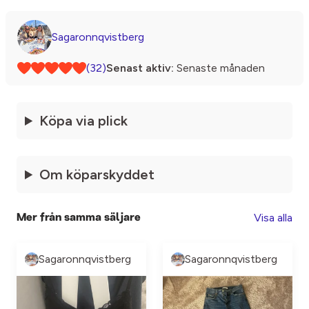
Sagaronnqvistberg
(32)
Senast aktiv:
Senaste månaden
Köpa via plick
Om köparskyddet
Visa alla
Mer från samma säljare
Sagaronnqvistberg
Sagaronnqvistberg