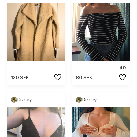
L
40
120 SEK
80 SEK
Dizney
Dizney