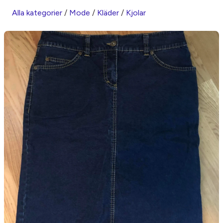
Alla kategorier
/
Mode
/
Kläder
/
Kjolar