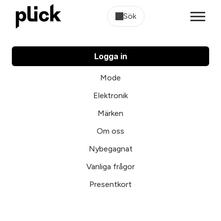
Sök
Logga in
Mode
Elektronik
Märken
Om oss
Nybegagnat
Vanliga frågor
Presentkort