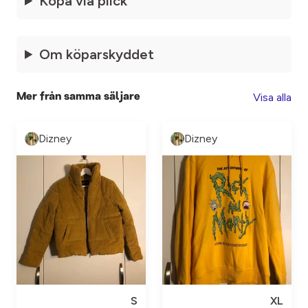
Köpa via plick
Om köparskyddet
Visa alla
Mer från samma säljare
Dizney
Dizney
S
XL