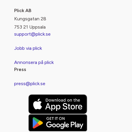
Plick AB
Kungsgatan 28
753 21 Uppsala
support@plick.se
Jobb via plick
Annonsera på plick
Press
press@plick.se