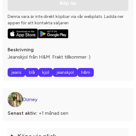
Köp nu
Denna vara är inte direkt köpbar via vår webplats. Ladda ner
appen för att kontakta säljaren
Beskrivning
Jeanskjol från H&M. Frakt tillkommer :)
jeans
blå
kjol
jeanskjol
h&m
Dizney
Senast aktiv:
+1 månad sen