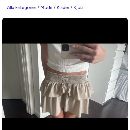
Alla kategorier
/
Mode
/
Kläder
/
Kjolar