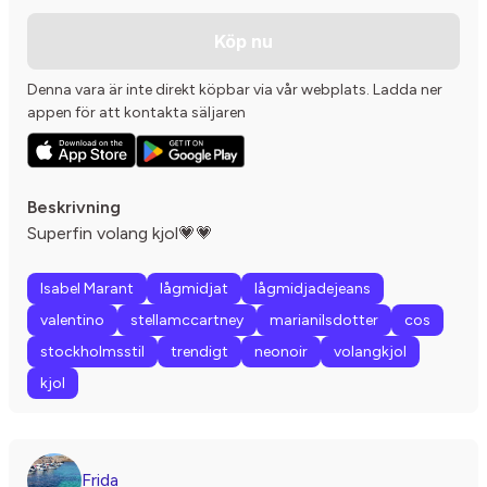
Köp nu
Denna vara är inte direkt köpbar via vår webplats. Ladda ner
appen för att kontakta säljaren
Beskrivning
Superfin volang kjol💗💗
Isabel Marant
lågmidjat
lågmidjadejeans
valentino
stellamccartney
marianilsdotter
cos
stockholmsstil
trendigt
neonoir
volangkjol
kjol
Frida