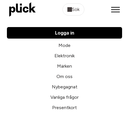
Sök
Logga in
Mode
Elektronik
Märken
Om oss
Nybegagnat
Vanliga frågor
Presentkort