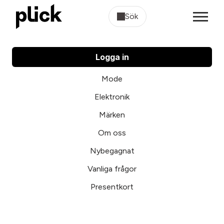
Sök
Logga in
Mode
Elektronik
Märken
Om oss
Nybegagnat
Vanliga frågor
Presentkort