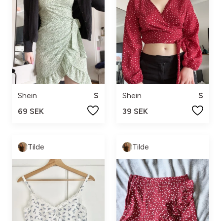
Shein
S
Shein
S
69 SEK
39 SEK
Tilde
Tilde