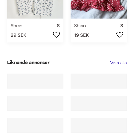
Shein
S
Shein
S
29 SEK
19 SEK
Visa alla
Liknande annonser