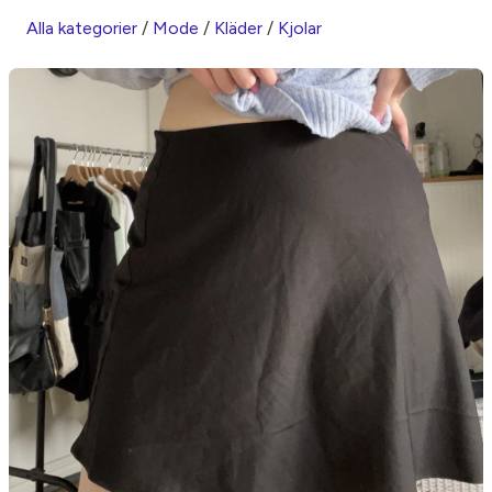
Alla kategorier
/
Mode
/
Kläder
/
Kjolar