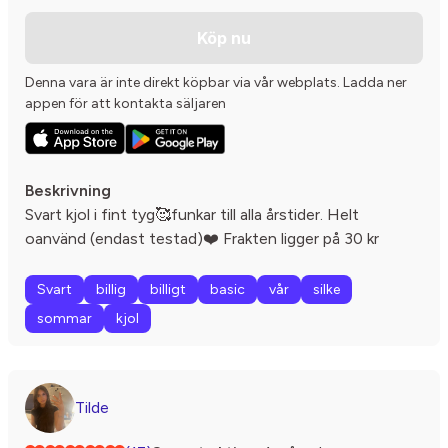
Köp nu
Denna vara är inte direkt köpbar via vår webplats. Ladda ner
appen för att kontakta säljaren
Beskrivning
Svart kjol i fint tyg🥰funkar till alla årstider. Helt
oanvänd (endast testad)❤️ Frakten ligger på 30 kr
Svart
billig
billigt
basic
vår
silke
sommar
kjol
Tilde