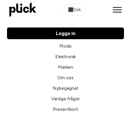
Sök
Logga in
Mode
Elektronik
Märken
Om oss
Nybegagnat
Vanliga frågor
Presentkort