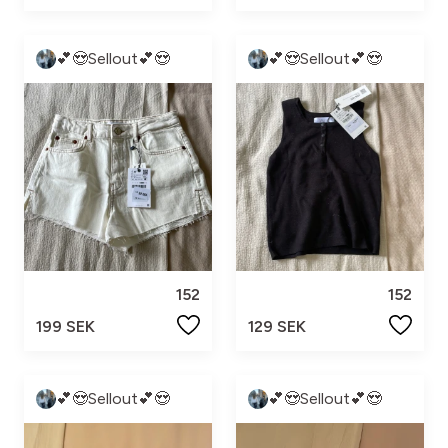
💕😍Sellout💕😍
💕😍Sellout💕😍
152
152
199 SEK
129 SEK
💕😍Sellout💕😍
💕😍Sellout💕😍