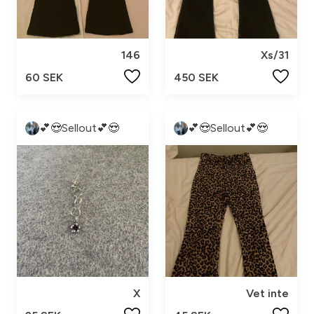
146
Xs/31
60 SEK
450 SEK
💕😍Sellout💕😍
💕😍Sellout💕😍
X
Vet inte