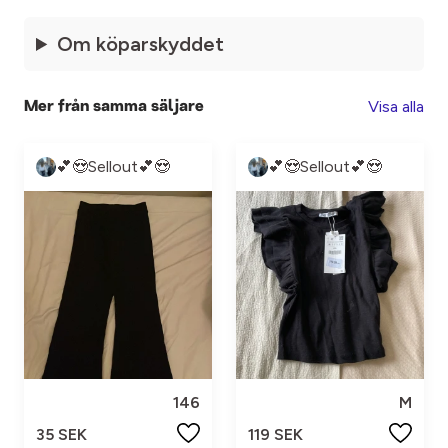
Om köparskyddet
Visa alla
Mer från samma säljare
💕😍Sellout💕😍
💕😍Sellout💕😍
146
M
35 SEK
119 SEK