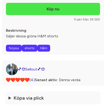
Frakt från 39 SEK
Beskrivning
Säljer dessa gröna H&M shorts
foryou
shorts
h&m
💕😍Sellout💕😍
(4)
Senast aktiv:
Denna vecka
Köpa via plick