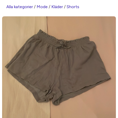
Alla kategorier
/
Mode
/
Kläder
/
Shorts