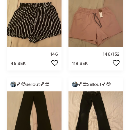
146
146/152
45 SEK
119 SEK
💕😍Sellout💕😍
💕😍Sellout💕😍