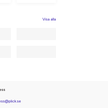
Visa alla
ess
ess@plick.se