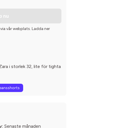
p nu
 via vår webplats. Ladda ner
ra i storlek 32, lite för tighta
eansshorts
v:
Senaste månaden