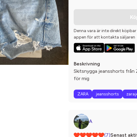
Kö
Denna vara är inte direkt köpbar
appen för att kontakta säljaren
Beskrivning
Skitsnygga jeansshorts från Za
för mig
ZARA
jeansshorts
zaraj
A
(7)
Senast akti