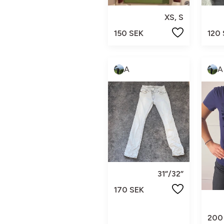
XS, S
150 SEK
120
A
A
31”/32”
170 SEK
200