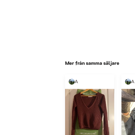
Mer från samma säljare
A
A