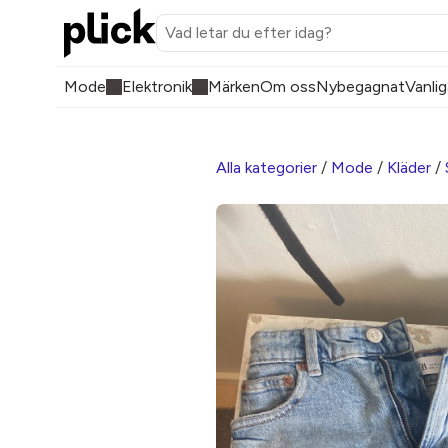
Mode
Elektronik
Märken
Om oss
Nybegagnat
Vanlig
Alla kategorier
/
Mode
/
Kläder
/