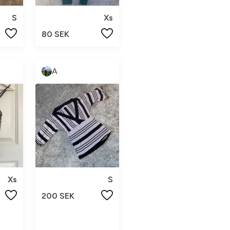
S
Xs
80 SEK
A
Xs
S
200 SEK