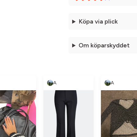
Köpa via plick
Om köparskyddet
A
A