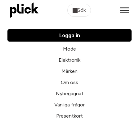
Sök
Logga in
Mode
Elektronik
Märken
Om oss
Nybegagnat
Vanliga frågor
Presentkort