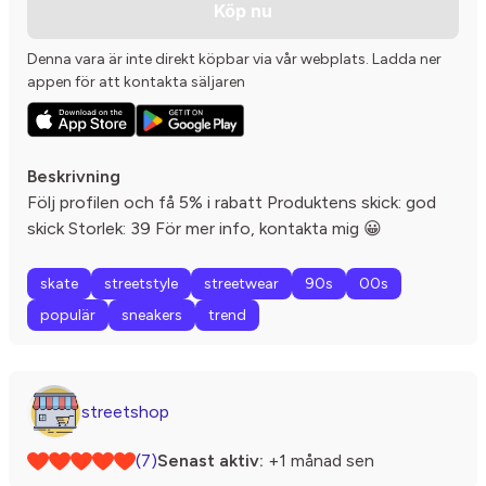
Köp nu
Denna vara är inte direkt köpbar via vår webplats. Ladda ner
appen för att kontakta säljaren
Beskrivning
Följ profilen och få 5% i rabatt Produktens skick: god
skick Storlek: 39 För mer info, kontakta mig 😀
skate
streetstyle
streetwear
90s
00s
populär
sneakers
trend
streetshop
(7)
Senast aktiv:
+1 månad sen