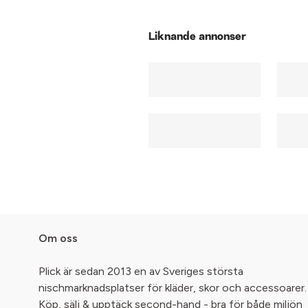
Liknande annonser
Om oss
Plick är sedan 2013 en av Sveriges största
nischmarknadsplatser för kläder, skor och accessoarer.
Köp, sälj & upptäck second-hand - bra för både miljön