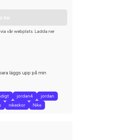
p nu
 via vår webplats. Ladda ner
bara läggs upp på min
ndigt
jordan4
jordan
s
nikeskor
Nike