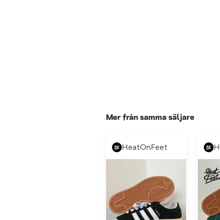
Mer från samma säljare
HeatOnFeet
H