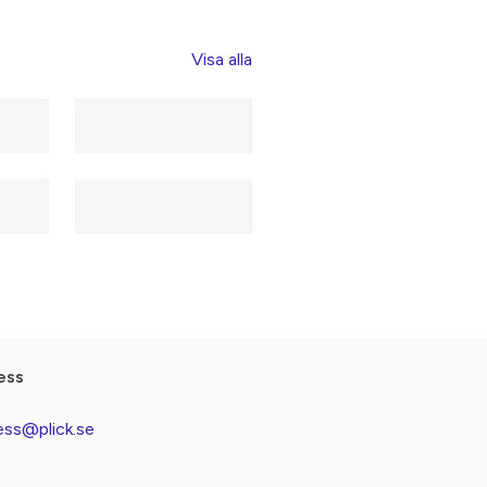
Visa alla
ess
ess@plick.se