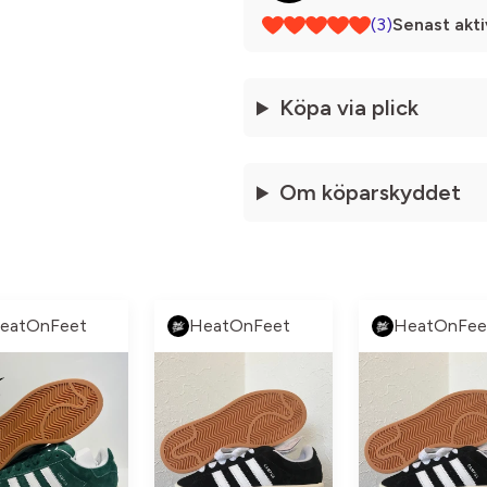
(3)
Senast akti
Köpa via plick
Om köparskyddet
eatOnFeet
HeatOnFeet
HeatOnFee