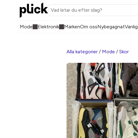
Mode
Elektronik
Märken
Om oss
Nybegagnat
Vanlig
Alla kategorier
/
Mode
/
Skor