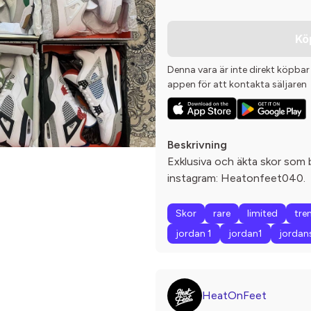
Kö
Denna vara är inte direkt köpbar
appen för att kontakta säljaren
Beskrivning
Exklusiva och äkta skor som 
instagram: Heatonfeet040.
Skor
rare
limited
tre
jordan 1
jordan1
jordan
HeatOnFeet