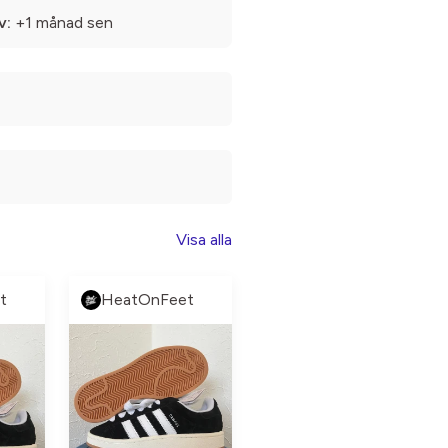
v:
+1 månad sen
Visa alla
t
HeatOnFeet