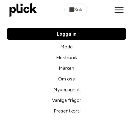
Sök
Logga in
Mode
Elektronik
Märken
Om oss
Nybegagnat
Vanliga frågor
Presentkort