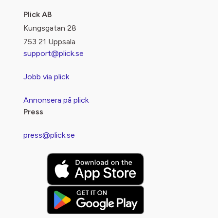
Plick AB
Kungsgatan 28
753 21 Uppsala
support@plick.se
Jobb via plick
Annonsera på plick
Press
press@plick.se