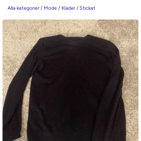
Alla kategorier
/
Mode
/
Kläder
/
Stickat