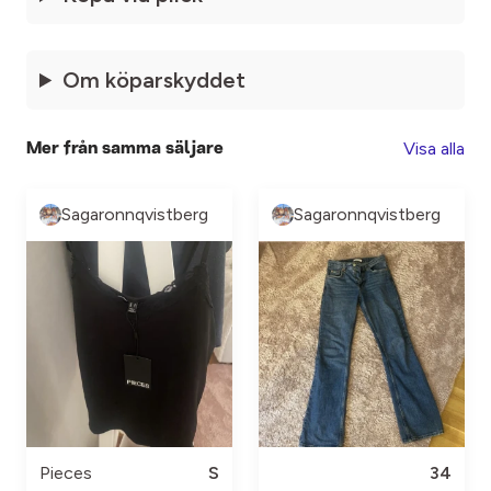
Om köparskyddet
Visa alla
Mer från samma säljare
Sagaronnqvistberg
Sagaronnqvistberg
Pieces
S
34