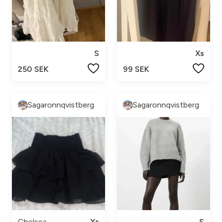
S
Xs
250 SEK
99 SEK
Sagaronnqvistberg
Sagaronnqvistberg
Chelsea
Xs
S