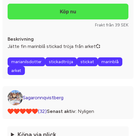
Frakt från 39 SEK
Beskrivning
Jätte fin marinblå stickad tröja från arket💞
marianilsdotter
stickadtröja
stickat
marinblå
arket
Sagaronnqvistberg
(32)
Senast aktiv:
Nyligen
Köpa via plick