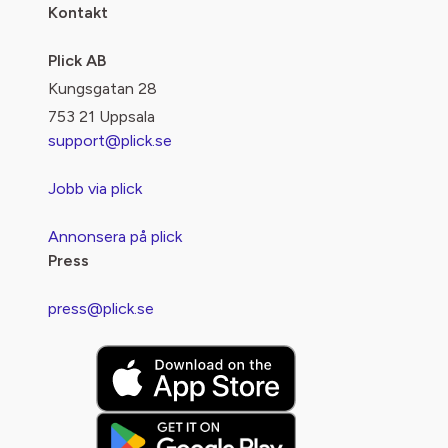
Kontakt
Plick AB
Kungsgatan 28
753 21 Uppsala
support@plick.se
Jobb via plick
Annonsera på plick
Press
press@plick.se