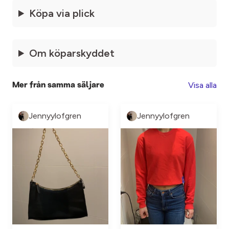
Köpa via plick
Om köparskyddet
Visa alla
Mer från samma säljare
Jennyylofgren
Jennyylofgren