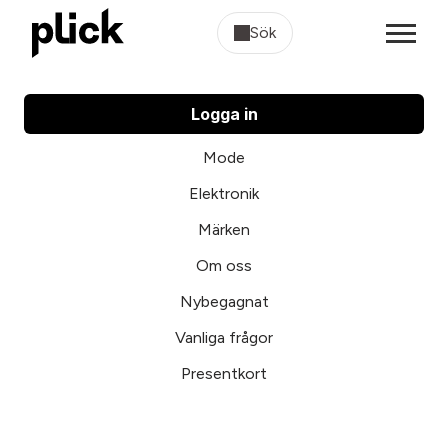
Sök
Logga in
Mode
Elektronik
Märken
Om oss
Nybegagnat
Vanliga frågor
Presentkort