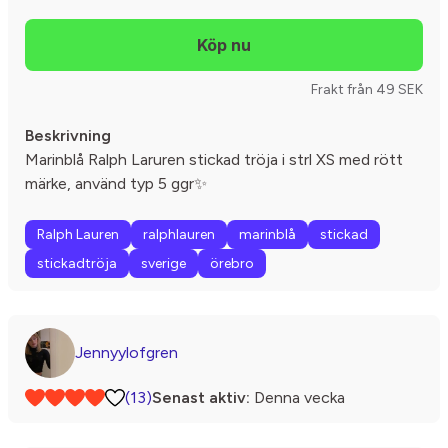
Frakt från 49 SEK
Beskrivning
Marinblå Ralph Laruren stickad tröja i strl XS med rött
märke, använd typ 5 ggr✨
Ralph Lauren
ralphlauren
marinblå
stickad
stickadtröja
sverige
örebro
Jennyylofgren
(13)
Senast aktiv:
Denna vecka