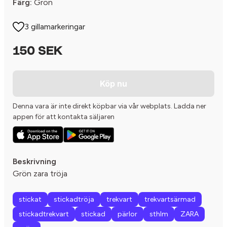
Färg:
Grön
3 gillamarkeringar
150 SEK
Köp nu
Denna vara är inte direkt köpbar via vår webplats. Ladda ner
appen för att kontakta säljaren
Beskrivning
Grön zara tröja
stickat
stickadtröja
trekvart
trekvartsärmad
stickadtrekvart
stickad
pärlor
sthlm
ZARA