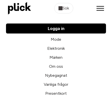
Sök
Logga in
Mode
Elektronik
Märken
Om oss
Nybegagnat
Vanliga frågor
Presentkort