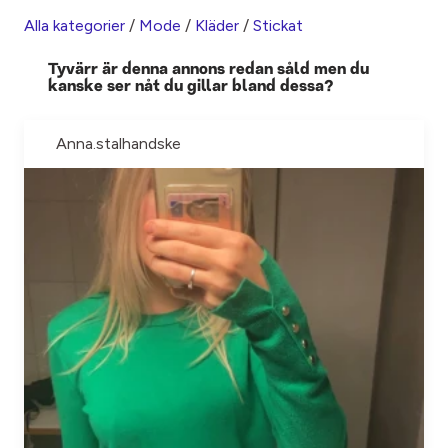
Alla kategorier
/
Mode
/
Kläder
/
Stickat
Tyvärr är denna annons redan såld men du
kanske ser nåt du gillar bland dessa?
Anna.stalhandske