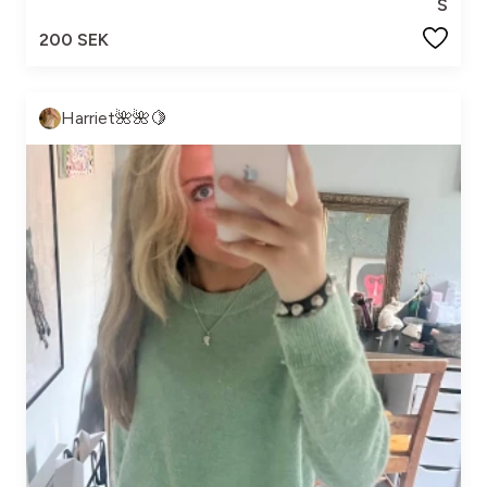
S
200 SEK
Harriet🌺🌺🍋